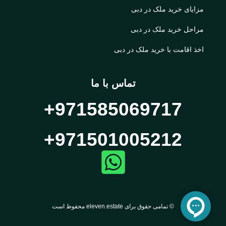
مزایای خرید ملک در دبی
مراحل خرید ملک در دبی
اخذ اقامت با خرید ملک در دبی
تماس با ما
971585069717+
971501005212+
© تمامی حقوق برای eleven.estate محفوظ است