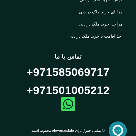
مزایای خرید ملک در دبی
مراحل خرید ملک در دبی
اخذ اقامت با خرید ملک در دبی
تماس با ما
971585069717+
971501005212+
© تمامی حقوق برای eleven.estate محفوظ است