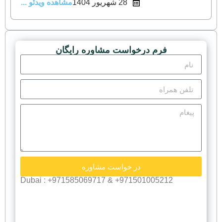
28 شهریور 1404
مشاهده ویدئو ...
فرم درخواست مشاوره رایگان
در خواست مشاوره
971501005212+ & 971585069717+ : Dubai