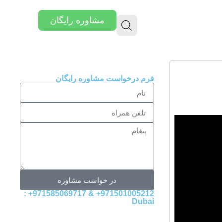
مشاوره رایگان
فرم درخواست مشاوره رایگان
در خواست مشاوره
971501005212+ & 971585069717+ :
Dubai