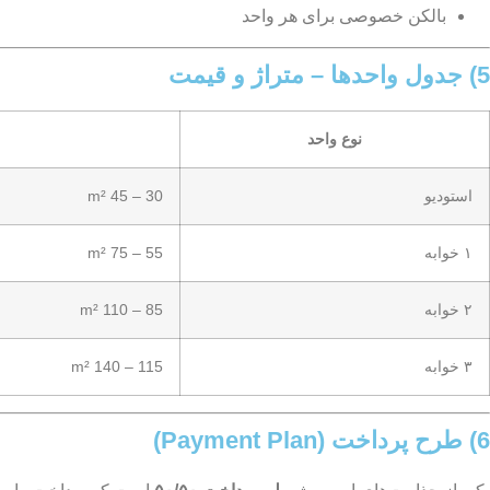
بالکن خصوصی برای هر واحد
5) جدول واحدها – متراژ و قیمت
نوع واحد
استودیو
30 – 45 m²
۱ خوابه
55 – 75 m²
۲ خوابه
85 – 110 m²
۳ خوابه
115 – 140 m²
6) طرح پرداخت (Payment Plan)