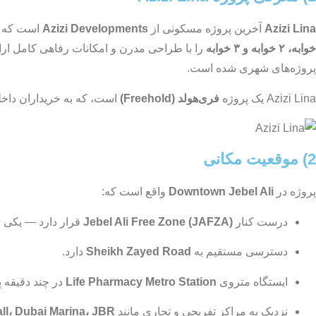
Azizi Lina
آخرین پروژه مسکونی از
Azizi Developments
است که 
خوابه، ۲ خوابه و ۳ خوابه
را با طراحی مدرن و امکانات رفاهی کامل ارا
پروژه‌های شهری شده است.
Azizi Lina یک پروژه
فری‌هولد (Freehold)
است، که به خریداران داخلی
2) موقعیت مکانی
پروژه در
Downtown Jebel Ali
واقع است که:
درست کنار
Jebel Ali Free Zone (JAFZA)
قرار دارد — یکی از
دسترسی مستقیم به
Sheikh Zayed Road
دارد.
ایستگاه متروی
Life Pharmacy Metro Station
در چند دقیقه پ
نزدیک به مراکز تفریحی و تجاری مانند
n Battuta Mall، Dubai Marina، JBR