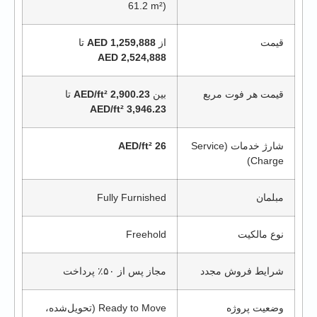
61.2 m²)
قیمت
از
1,259,888 AED
تا
2,524,888 AED
قیمت هر فوت مربع
بین
2,900.23 AED/ft²
تا
3,946.23 AED/ft²
شارژ خدمات (Service
26 AED/ft²
Charge)
مبلمان
Fully Furnished
نوع مالکیت
Freehold
شرایط فروش مجدد
مجاز پس از ۵۰٪ پرداخت
وضعیت پروژه
Ready to Move (تحویل‌شده،