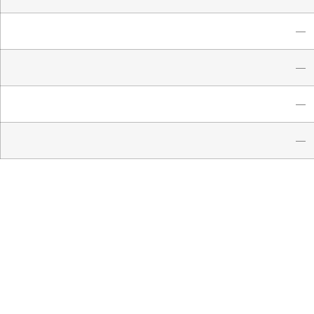
—
—
—
—