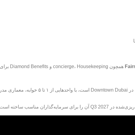
همچون concierge، Housekeeping و Diamond Benefits برای دارندگان واحد
Fairmont Residences Solara Tower نماد جدی