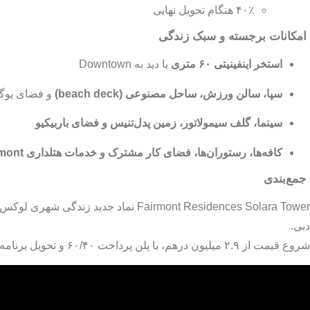
۴۰٪ هنگام تحویل نهایی
امکانات برجسته و سبک زندگی
استخر اینفینیتی ۶۰ متری
با دید به Downtown
سپا، سالن ورزش، ساحل مصنوعی (beach deck)
و فضای یوگا
سینما، گلف سیمولاتور، زمین پدل‌تنیس و فضای باربیکیو
کافه‌ها، رستوران‌ها، فضای کار مشترک و خدمات هتلداری Fairmont
جمع‌بندی
دبی.
شروع قیمت از ۲.۹ میلیون درهم، با پلن پرداخت ۶۰/۴۰ و تحویل برنامه‌ریزی‌شده در Q3 2027 آن را برای سرمایه‌گذاران مناسب ساخته است.