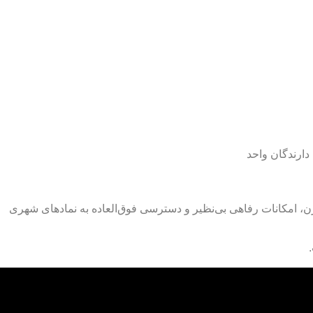
د زندگی شهری لوکس در Downtown Dubai است، با واحدهایی از ۱ تا ۵ خوابه، معماری مدرن، امکانات رفاهی بی‌نظیر و دسترسی فوق‌العاده به نمادهای شهری