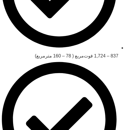
837 ‒ 1,724 فوت‌مربع ( 78 ‒ 160 مترمربع)