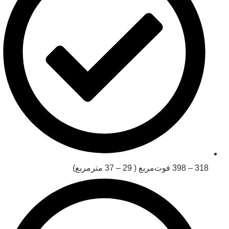
318 ‒ 398 فوت‌مربع ( 29 ‒ 37 مترمربع)