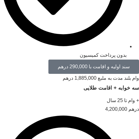
بدون پرداخت کمیسیون
سند اولیه و اقامت با 290,000 درهم
 بلند مدت به ملبغ 1,885,000 درهم
 خوابه + اقامت طلایی
ام تا 25 سال
هم
4,200,000