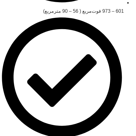
601 ‒ 973 فوت‌مربع ( 56 ‒ 90 مترمربع)