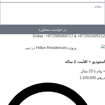
در خواست مشاوره
971501005212+ & 971585069717+ : D
تودیو + اقامت 2 ساله
ام تا 25 سال
هم
1,100,000