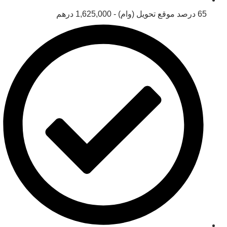
65 درصد موقع تحویل (وام) - 1,625,000 درهم