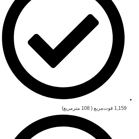
1,159 فوت‌مربع ( 108 مترمربع)