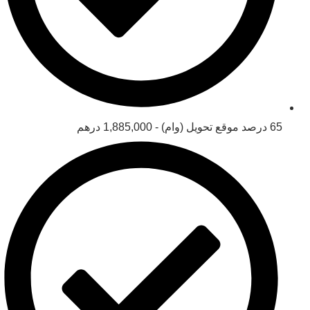
65 درصد موقع تحویل (وام) - 1,885,000 درهم