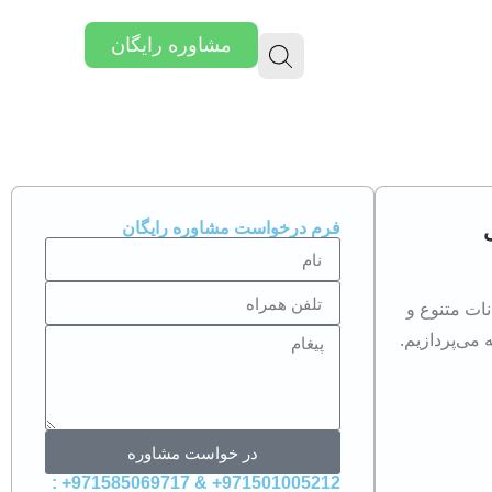
مشاوره رایگان
فرم درخواست مشاوره رایگان
نات متنوع و
می‌پردازیم.
در خواست مشاوره
971501005212+ & 971585069717+ :