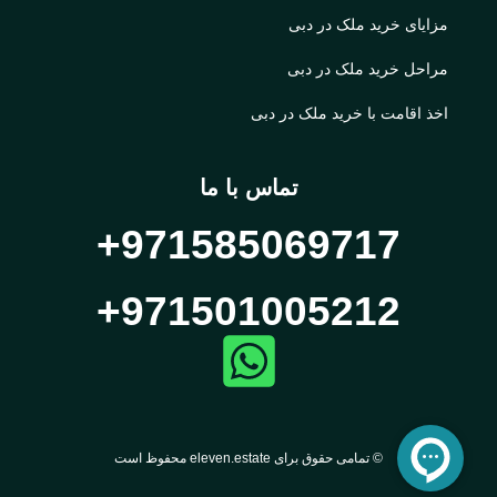
مزایای خرید ملک در دبی
مراحل خرید ملک در دبی
اخذ اقامت با خرید ملک در دبی
تماس با ما
971585069717+
971501005212+
© تمامی حقوق برای eleven.estate محفوظ است